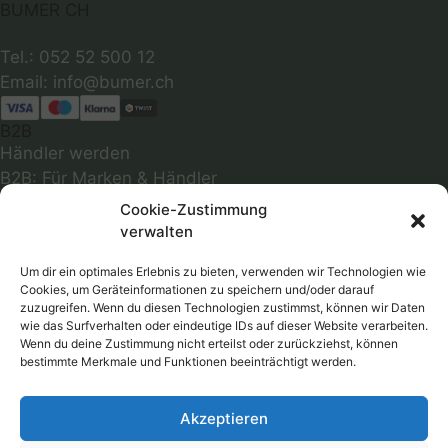
BUMER CH
Tel.: 052 52 500 12
B2B
Händler werden
B2B: Für Marken & Händler
INFOS
Cookie-Zustimmung
Über uns
verwalten
Abmessungen
Optimale Passform
Um dir ein optimales Erlebnis zu bieten, verwenden wir Technologien wie
Cookies, um Geräteinformationen zu speichern und/oder darauf
Infos zu Materialien
zuzugreifen. Wenn du diesen Technologien zustimmst, können wir Daten
Farbmuster
wie das Surfverhalten oder eindeutige IDs auf dieser Website verarbeiten.
Wenn du deine Zustimmung nicht erteilst oder zurückziehst, können
Versandkosten
bestimmte Merkmale und Funktionen beeinträchtigt werden.
Follow
Akzeptieren
RECHTLICHES