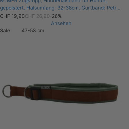
BUMER Zugstopp, Hundehalsband für Hunde,
gepolstert, Halsumfang: 32-38cm, Gurtband: Petrol,
Softshell: Twilight Blue, Ringe: silberfarbig
CHF
19,90
CHF
26,90
-26%
(Edelstahl), Paspel: Pink, Gummi: Roseflare
Ansehen
Sale
47-53 cm