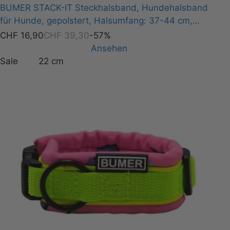
BUMER STACK-IT Steckhalsband, Hundehalsband
für Hunde, gepolstert, Halsumfang: 37-44 cm,
Gurtband: Petrol, Softshell: Himmelblau, Ring:
CHF
16,90
CHF
39,30
-57%
silberfarbig (Edelstahl)
Ansehen
Sale
22 cm