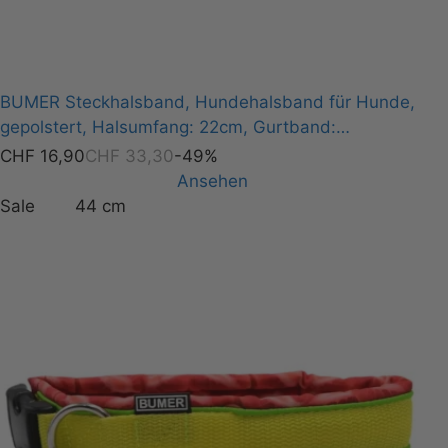
BUMER Steckhalsband, Hundehalsband für Hunde,
gepolstert, Halsumfang: 22cm, Gurtband:
Neongrün, Softshell: RETRO 80 #5, Ringe: schwarz
CHF
16,90
CHF
33,30
-49%
(Edelstahl)
Ansehen
Sale
44 cm