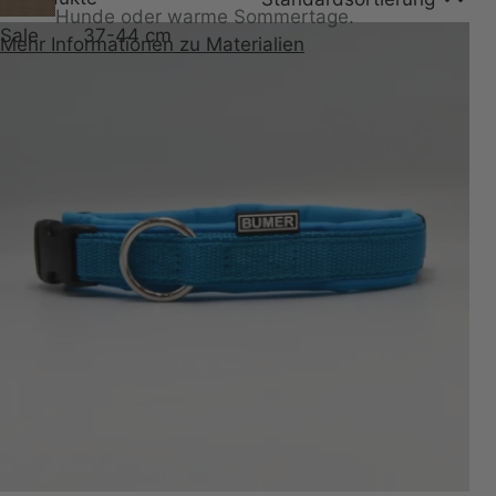
Hunde oder warme Sommertage.
Sale
37-44 cm
Mehr Informationen zu Materialien