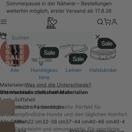
Sommerpause in der Näherei – Bestellungen
weiterhin möglich, erster Versand ab 17.8.26
Halsbänder
Alle
Hundegesc
Leinen
Halsbänder
hirre
Materialen
Was sind die Unterschiede?
Unterschiede zwischen Materialien
Alle Materialien
Softshell
Mesh
Look
Softshell
Alle Looks
Weich und atmungsaktiv. Perfekt für
Uni Farben
Motiv
Größe
empfindliche Hunde und den täglichen Komfort.
Alle Größen
Mesh
22 cm
32-38 cm
37-44 cm
40-46 cm
40-47 
Federleicht und atmungsaktiv. Für sportliche
8 Produkte