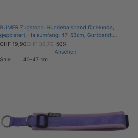
BUMER Zugstopp, Hundehalsband für Hunde,
gepolstert, Halsumfang: 47-53cm, Gurtband:
PREMIUM Copper Glow, Softshell: Eukalyptus, Ringe:
CHF
19,90
CHF
39,70
-50%
silberfarbig (Edelstahl), Paspel: Ton in Ton
Ansehen
Sale
40-47 cm