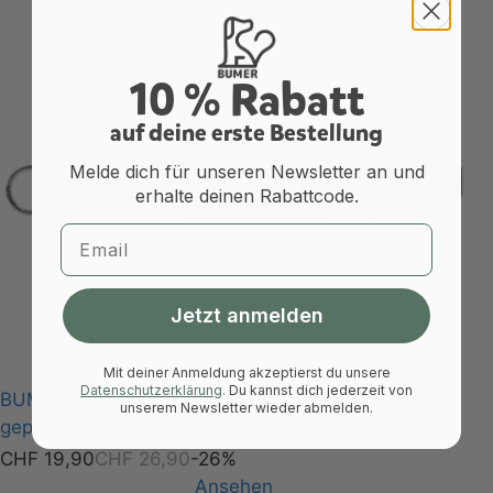
10 % Rabatt
a
uf deine erste Bestellung
Melde dich für unseren Newsletter an und
erhalte deinen Rabattcode.
Email
Jetzt anmelden
Mit deiner Anmeldung akzeptierst du unsere
Datenschutzerklärung
.
Du kannst dich jederzeit von
BUMER Zugstopp, Hundehalsband für Hunde,
unserem Newsletter wieder abmelden.
gepolstert, Halsumfang: 32-38cm, Gurtband:
Mattrot, Softshell: Neonpink, Ringe: silberfarbig
CHF
19,90
CHF
26,90
-26%
(Edelstahl), Paspel: Hortensienlila, Gummi: Roseflare
Ansehen