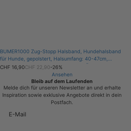
BUMER1000 Zug-Stopp Halsband, Hundehalsband
für Hunde, gepolstert, Halsumfang: 40-47cm,
Gurtband: Lila, Softshell: VIOLETT TÖNE (VT-3152),
CHF
16,90
CHF
22,90
-26%
Ringe: silberfarbig (Edelstahl)
Ansehen
Bleib auf dem Laufenden
Melde dich für unseren Newsletter an und erhalte
Inspiration sowie exklusive Angebote direkt in dein
Postfach.
Anmelden zum Newsletter