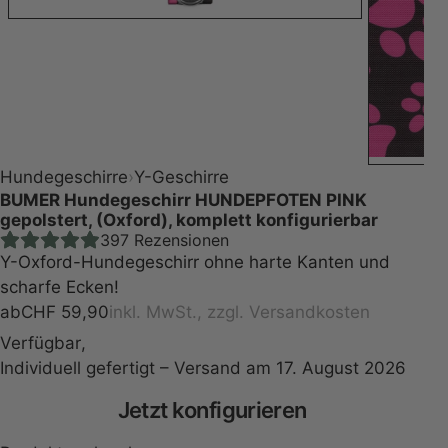
Hundegeschirre
›
Y-Geschirre
BUMER Hundegeschirr HUNDEPFOTEN PINK
gepolstert, (Oxford), komplett konfigurierbar
397
Rezensionen
Y-Oxford-Hundegeschirr ohne harte Kanten und
scharfe Ecken!
ab
CHF
59,90
inkl. MwSt., zzgl.
Versandkosten
Verfügbar
,
Individuell gefertigt – Versand am 17. August 2026
Press
Jetzt konfigurieren
the