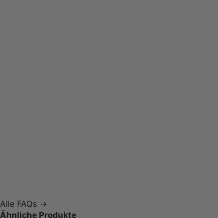
Auch
PremiumX-Gurtbänder mit UV-Schutz sind gegen
Aufpreis erhältlich.
StandardPlus
1,5 mm starkem, dicht
gewebtem Polypropylen
StandardPlus besitzt keinen speziellen
UV-Schutz
Standard
(wird verabschiedet)
Polyester
Es besitzt keinen UV-
Schutz
schrittweise verabschiedet
Alle FAQs →
Ähnliche Produkte