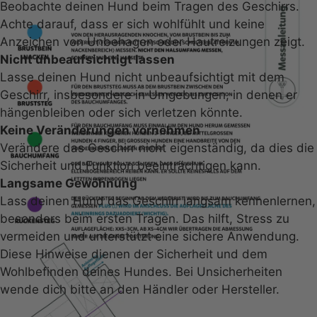
Rumänien
Beobachte deinen Hund beim Tragen des Geschirrs.
E-Mail: info@bumer.shop
Achte darauf, dass er sich wohlfühlt und keine
FAQ
Anzeichen von Unbehagen oder Hautreizungen zeigt.
Häufig gestellte Fragen
Nicht unbeaufsichtigt lassen
Hier findest du Antworten auf die häufigsten Fragen
Lasse deinen Hund nicht unbeaufsichtigt mit dem
zu diesem Produkt.
Geschirr, insbesondere in Umgebungen, in denen er
Wie läuft der Versand ab?
hängenbleiben oder sich verletzen könnte.
Keine Veränderungen vornehmen
Verändere das Geschirr nicht eigenständig, da dies die
Sicherheit und Funktion beeinträchtigen kann.
Langsame Gewöhnung
Lass deinen Hund das Geschirr langsam kennenlernen,
besonders beim ersten Tragen. Das hilft, Stress zu
vermeiden und unterstützt eine sichere Anwendung.
Diese Hinweise dienen der Sicherheit und dem
Wohlbefinden deines Hundes. Bei Unsicherheiten
wende dich bitte an den Händler oder Hersteller.