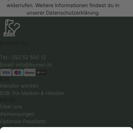
widerrufen. Weitere Informationen findest du in
unserer Datenschutzerklärung.
BUMER CH
Tel.: 052 52 500 12
B2B
Händler werden
B2B: Für Marken & Händler
INFOS
Über uns
Abmessungen
Optimale Passform
Infos zu Materialien