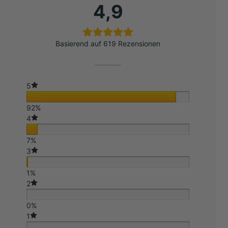
4,9
Basierend auf 619 Rezensionen
5
92%
4
7%
3
1%
2
0%
1