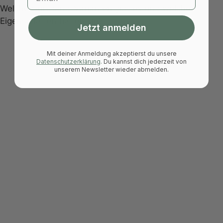
Welche Gurtband-Varianten gibt es und welche
Eigenschaften haben sie?
Jetzt anmelden
Premium, PremiumX, StandardPlus und
Mit deiner Anmeldung akzeptierst du unsere
Standard.
Datenschutzerklärung
.
Du kannst dich jederzeit von
unserem Newsletter wieder abmelden.
Standard-Gurtband wird schrittweise
verabschiedet
Premium
UV-
beständigem Polyester
Premium-Gurtbänder mit UV-
Schutz sind gegen Aufpreis erhältlich.
PremiumX
UV-beständigem
Polypropylen
1,4
mm