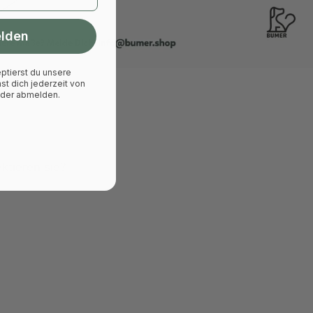
elden
ptierst du unsere
st dich jederzeit von
eder abmelden.
ktieren sie?
eflektierend
ektieren nicht
coole Eyecatcher