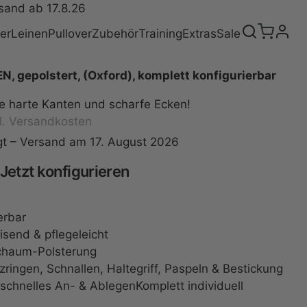
sand ab 17.8.26
er
Leinen
Pullover
Zubehör
Training
Extras
Sale
 gepolstert, (Oxford), komplett konfigurierbar
 harte Kanten und scharfe Ecken!
l.
Versandkosten
tigt – Versand am 17. August 2026
Jetzt konfigurieren
erbar
send & pflegeleicht
schaum-Polsterung
zringen, Schnallen, Haltegriff, Paspeln & Bestickung
 schnelles An- & AblegenKomplett individuell