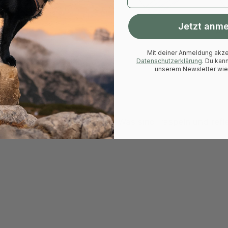
Jetzt anm
Mit deiner Anmeldung akze
Datenschutzerklärung
.
Du kann
unserem Newsletter wi
Was sind Paspeln und refle
Wichtig:
graue Paspel ist r
farbigen Paspeln refl