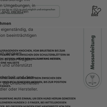
in Umgebungen, in
 sich verletzen
ehmen
 eigenständig, da
ion beeinträchtigen
lung an?
irr langsam
m ersten Tragen.
n und unterstützt
icherheit und dem
 Bei Unsicherheiten
ler oder Hersteller.