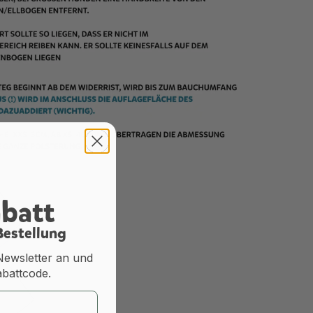
steg?
abatt
 Bestellung
Newsletter an und
abattcode.