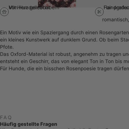
Von Hundeliebhabern
Mit Herz gemacht
Handgefert
Fair produz
romantisch,
Ein Motiv wie ein Spaziergang durch einen Rosengarten
ein kleines Kunstwerk auf dunklem Grund. Ob beim Stad
Pfote.
Das Oxford-Material ist robust, angenehm zu tragen un
entsteht ein Geschirr, das von elegant Ton in Ton bis m
Für Hunde, die ein bisschen Rosenpoesie tragen dürfen
FAQ
Häufig gestellte Fragen