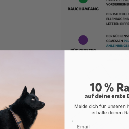
Was ist ein geteilter Brust
10 % R
a
uf deine erste
Melde dich für unseren 
erhalte deinen R
Email