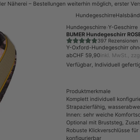
r Näherei – Bestellungen weiterhin möglich, erster Ver
Hundegeschirre
Halsbänd
Hundegeschirre
›
Y-Geschirre
BUMER Hundegeschirr ROSEN,
397
Rezensionen
Y-Oxford-Hundegeschirr ohne
ab
CHF
59,90
inkl. MwSt., zzg
Verfügbar
,
Individuell gefer
Press
the
Produktmerkmale
Configure
Komplett individuell konfiguri
Strapazierfähig, wasserabwei
button
Innen: sehr weiche Komfort
Optional mit Bruststeg, Zusat
to
Robuste Klickverschlüsse für
konfigurierbar