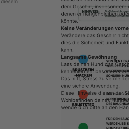
u diesem
dem Geschirr, insbesondere 
denen er hängenbleiben oder
könnte.
Keine Veränderungen vorn
Verändere das Geschirr nicht
dies die Sicherheit und Funkt
kann.
Langsame Gewöhnung
Wann kommt meine Bestel
Lass deinen Hund das Gesch
kennenlernen, besonders bei
Das hilft, Stress zu vermeide
eine sichere Anwendung.
Diese Hinweise dienen der S
Wohlbefinden deines Hundes.
wende dich bitte an den Händ