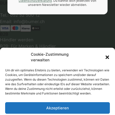
Datenschutzerklärung
.
Du kannst dich jederzeit von
BUMER CH
unserem Newsletter wieder abmelden.
Tel.: 052 52 500 12
B2B
Händler werden
B2B: Für Marken & Händler
INFOS
Cookie-Zustimmung
Über uns
verwalten
Abmessungen
Optimale Passform
Um dir ein optimales Erlebnis zu bieten, verwenden wir Technologien wie
Cookies, um Geräteinformationen zu speichern und/oder darauf
Infos zu Materialien
zuzugreifen. Wenn du diesen Technologien zustimmst, können wir Daten
Farbmuster
wie das Surfverhalten oder eindeutige IDs auf dieser Website verarbeiten.
Wenn du deine Zustimmung nicht erteilst oder zurückziehst, können
Versandkosten
bestimmte Merkmale und Funktionen beeinträchtigt werden.
Follow
Akzeptieren
RECHTLICHES