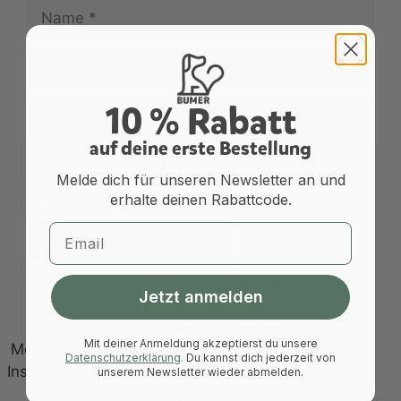
Name
E-
Mail-
Adresse
10 % Rabatt
Website
a
uf deine erste Bestellung
Name, E-Mail-Adresse und Website in
Melde dich für unseren Newsletter an und
diesem Browser für meinen nächsten
erhalte deinen Rabattcode.
Kommentar speichern.
Email
Für unseren Newsletter anmelden
Jetzt anmelden
Bleib auf dem Laufenden
Mit deiner Anmeldung akzeptierst du unsere
Melde dich für unseren Newsletter an und erhalte
Datenschutzerklärung
.
Du kannst dich jederzeit von
Inspiration sowie exklusive Angebote direkt in dein
unserem Newsletter wieder abmelden.
Postfach.