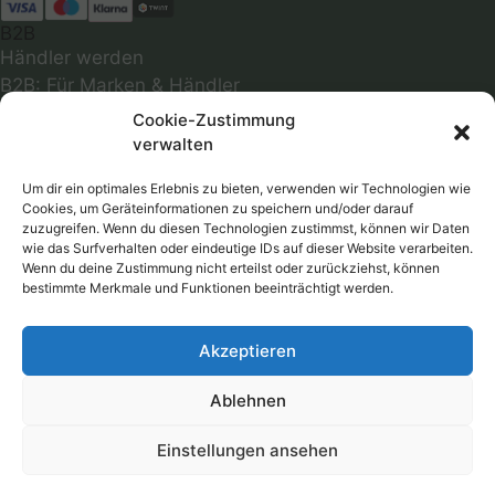
B2B
Händler werden
B2B: Für Marken & Händler
INFOS
Cookie-Zustimmung
Über uns
verwalten
Abmessungen
Optimale Passform
Um dir ein optimales Erlebnis zu bieten, verwenden wir Technologien wie
Cookies, um Geräteinformationen zu speichern und/oder darauf
Infos zu Materialien
zuzugreifen. Wenn du diesen Technologien zustimmst, können wir Daten
Farbmuster
wie das Surfverhalten oder eindeutige IDs auf dieser Website verarbeiten.
Wenn du deine Zustimmung nicht erteilst oder zurückziehst, können
Versandkosten
bestimmte Merkmale und Funktionen beeinträchtigt werden.
Follow
Akzeptieren
RECHTLICHES
AGB
Ablehnen
Datenschutzerklärung
Widerrufsbelehrung
Einstellungen ansehen
Impressum