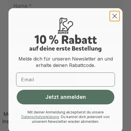
Name
E-
Mail-
Adresse
10 % Rabatt
Website
a
uf deine erste Bestellung
Name, E-Mail-Adresse und Website in
Melde dich für unseren Newsletter an und
diesem Browser für meinen nächsten
erhalte deinen Rabattcode.
Kommentar speichern.
Email
Für unseren Newsletter anmelden
Jetzt anmelden
Bleib auf dem Laufenden
Mit deiner Anmeldung akzeptierst du unsere
Melde dich für unseren Newsletter an und erhalte
Datenschutzerklärung
.
Du kannst dich jederzeit von
Inspiration sowie exklusive Angebote direkt in dein
unserem Newsletter wieder abmelden.
Postfach.