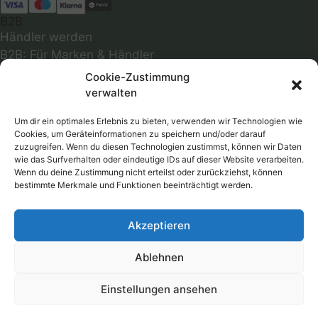
B2B
Händler werden
B2B: Für Marken & Händler
INFOS
Cookie-Zustimmung
Über uns
verwalten
Abmessungen
Optimale Passform
Um dir ein optimales Erlebnis zu bieten, verwenden wir Technologien wie
Cookies, um Geräteinformationen zu speichern und/oder darauf
Infos zu Materialien
zuzugreifen. Wenn du diesen Technologien zustimmst, können wir Daten
Farbmuster
wie das Surfverhalten oder eindeutige IDs auf dieser Website verarbeiten.
Wenn du deine Zustimmung nicht erteilst oder zurückziehst, können
Versandkosten
bestimmte Merkmale und Funktionen beeinträchtigt werden.
Follow
Akzeptieren
RECHTLICHES
AGB
Ablehnen
Datenschutzerklärung
Widerrufsbelehrung
Einstellungen ansehen
Impressum