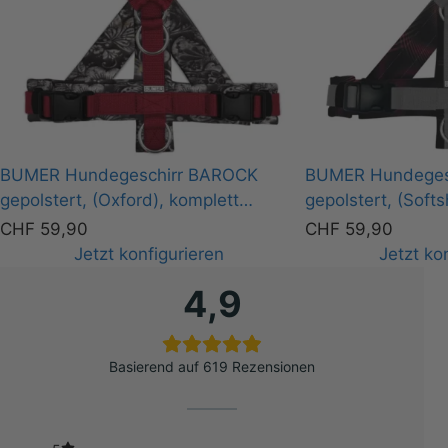
BUMER Hundegeschirr BAROCK
BUMER Hundeges
gepolstert, (Oxford), komplett
gepolstert, (Softs
konfigurierbar
konfigurierbar
CHF
59,90
CHF
59,90
Jetzt konfigurieren
Jetzt ko
4,9
Basierend auf 619 Rezensionen