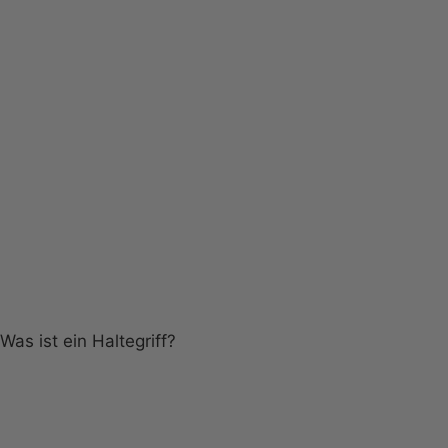
farbigen Paspeln reflektieren nicht
coole Eyecatcher
Extras
Paspeln komplett
Was ist ein Haltegriff?