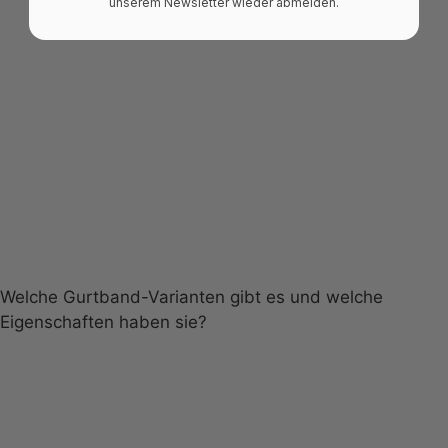
unserem Newsletter wieder abmelden.
Welche Gurtband-Varianten gibt es und welche
Eigenschaften haben sie?
Premium, PremiumX, StandardPlus und
Standard.
Standard-Gurtband wird schrittweise