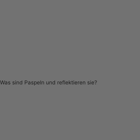
Was sind Paspeln und reflektieren sie?
Wichtig:
graue Paspel ist reflektierend