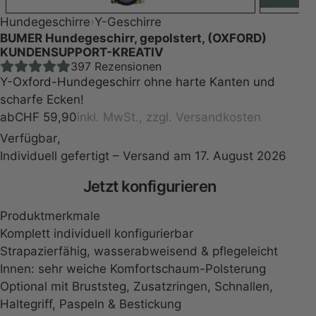
Hundegeschirre
›
Y-Geschirre
BUMER Hundegeschirr, gepolstert, (OXFORD)
KUNDENSUPPORT-KREATIV
397
Rezensionen
Y-Oxford-Hundegeschirr ohne harte Kanten und
scharfe Ecken!
ab
CHF
59,90
inkl. MwSt., zzgl.
Versandkosten
Verfügbar
,
Individuell gefertigt – Versand am 17. August 2026
Press
Jetzt konfigurieren
the
Produktmerkmale
Configure
Komplett individuell konfigurierbar
Strapazierfähig, wasserabweisend & pflegeleicht
button
Innen: sehr weiche Komfortschaum-Polsterung
Optional mit Bruststeg, Zusatzringen, Schnallen,
to
Haltegriff, Paspeln & Bestickung