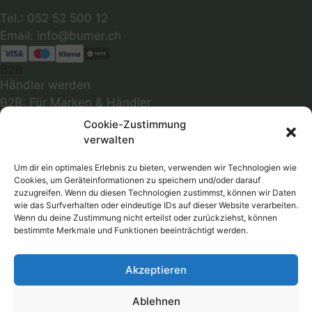
Tel.: 052 52 500 12
B2B
Händler werden
B2B: Für Marken & Händler
INFOS
Cookie-Zustimmung
Über uns
verwalten
Abmessungen
Optimale Passform
Um dir ein optimales Erlebnis zu bieten, verwenden wir Technologien wie
Cookies, um Geräteinformationen zu speichern und/oder darauf
Infos zu Materialien
zuzugreifen. Wenn du diesen Technologien zustimmst, können wir Daten
Farbmuster
wie das Surfverhalten oder eindeutige IDs auf dieser Website verarbeiten.
Wenn du deine Zustimmung nicht erteilst oder zurückziehst, können
Versandkosten
bestimmte Merkmale und Funktionen beeinträchtigt werden.
Follow
Akzeptieren
RECHTLICHES
AGB
Ablehnen
Datenschutzerklärung