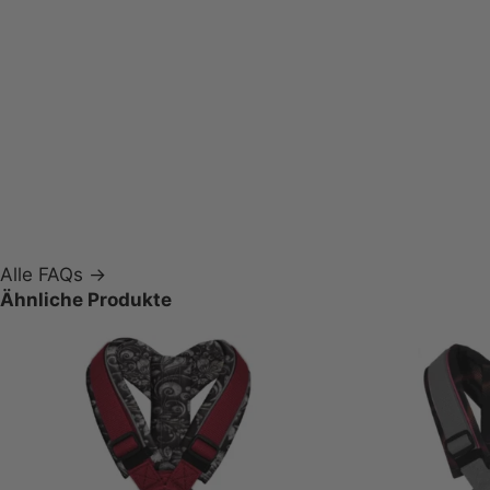
gewebtem Polypropylen
StandardPlus besitzt keinen speziellen
UV-Schutz
Standard
(wird verabschiedet)
Polyester
Es besitzt keinen UV-
Schutz
schrittweise verabschiedet
Alle FAQs →
Ähnliche Produkte